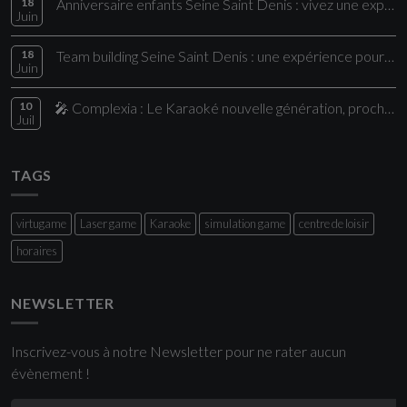
18
Anniversaire enfants Seine Saint Denis : vivez une expérience unique chez Comple
Juin
18
Team building Seine Saint Denis : une expérience pour vos collaborateurs
Juin
10
🎤 Complexia : Le Karaoké nouvelle génération, proche de Paris
Juil
TAGS
virtugame
Laser game
Karaoke
simulation game
centre de loisir
horaires
NEWSLETTER
Inscrivez-vous à notre Newsletter pour ne rater aucun
évènement !