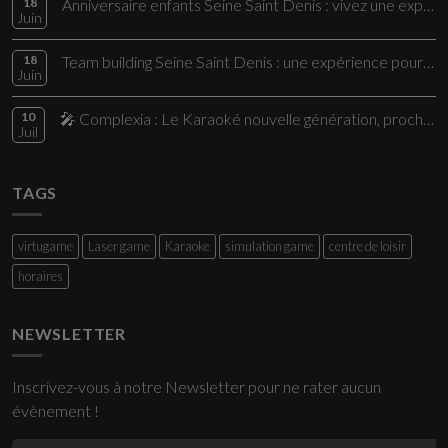
18
Anniversaire enfants Seine Saint Denis : vivez une expérience unique chez Comple
Juin
18
Team building Seine Saint Denis : une expérience pour vos collaborateurs
Juin
10
🎤 Complexia : Le Karaoké nouvelle génération, proche de Paris
Juil
TAGS
virtugame
Laser game
Karaoke
simulation game
centre de loisir
horaires
NEWSLETTER
Inscrivez-vous à notre Newsletter pour ne rater aucun
évènement !