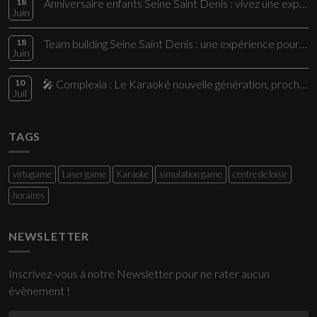
18
Anniversaire enfants Seine Saint Denis : vivez une expérience unique chez Comple
Juin
18
Team building Seine Saint Denis : une expérience pour vos collaborateurs
Juin
10
🎤 Complexia : Le Karaoké nouvelle génération, proche de Paris
Juil
TAGS
virtugame
Laser game
Karaoke
simulation game
centre de loisir
horaires
NEWSLETTER
Inscrivez-vous à notre Newsletter pour ne rater aucun
évènement !