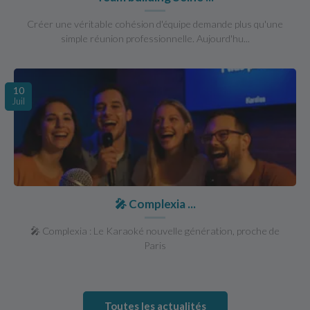
Créer une véritable cohésion d'équipe demande plus qu'une
simple réunion professionnelle. Aujourd'hu...
10
Juil
🎤 Complexia ...
🎤 Complexia : Le Karaoké nouvelle génération, proche de
Paris
Toutes les actualités