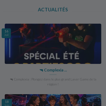
ACTUALITÉS
16
Juil
🔫 Complexia ...
🔫 Complexia : Plongez dans le plus grand Laser Game de la
région !
18
Juin