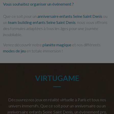
Vous souhaitez organiser un événement ?
Que ce soit pour un
anniversaire enfants Seine Saint Denis
ou
un
team building enfants Seine Saint Denis
, nous vous offrons
des formules adaptées à tous les âges pour une journée
inoubliable.
Venez découvrir notre
planète magique
et nos différents
modes de jeu
en totale immersion !
VIRTUGAME
Découvrez nos jeux en réalité virtuelle à Paris et tous nos
univers immersifs. Que ce soit pour un anniversaire ou un
anniversaire enfants Seine Saint Denis, un évènement pro,