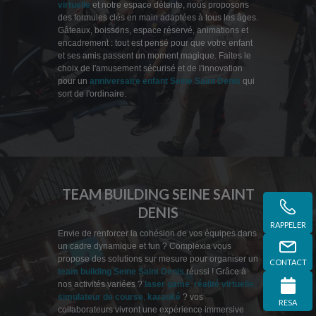
virtuelle
et notre espace détente, nous proposons
des formules clés en main adaptées à tous les âges.
Gâteaux, boissons, espace réservé, animations et
encadrement : tout est pensé pour que votre enfant
et ses amis passent un moment magique. Faites le
choix de l'amusement sécurisé et de l'innovation
pour un
anniversaire enfant Seine Saint Denis
qui
sort de l'ordinaire.
TEAM BUILDING SEINE SAINT
DENIS
RAPPELER
Envie de renforcer la cohésion de vos équipes dans
un cadre dynamique et fun ? Complexia vous
propose des solutions sur mesure pour organiser un
CONTACT
team building Seine Saint Denis
réussi ! Grâce à
nos activités variées ?
laser game
,
réalité virtuelle
,
simulateur de course
,
karaoké
? vos
RESA
collaborateurs vivront une expérience immersive