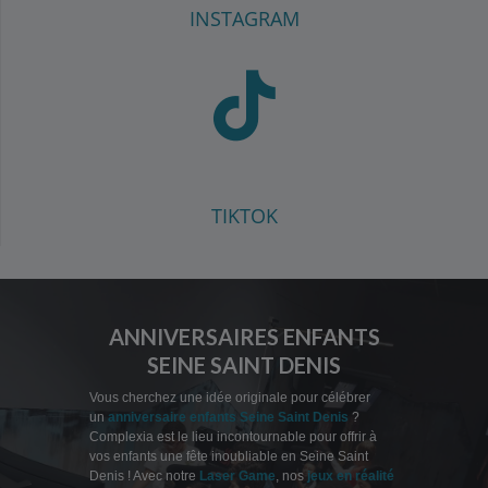
INSTAGRAM
TIKTOK
ANNIVERSAIRES ENFANTS
SEINE SAINT DENIS
Vous cherchez une idée originale pour célébrer
un
anniversaire enfants Seine Saint Denis
?
Complexia est le lieu incontournable pour offrir à
vos enfants une fête inoubliable en Seine Saint
Denis ! Avec notre
Laser Game
, nos
jeux en réalité