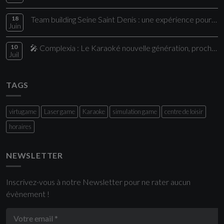
18
Team building Seine Saint Denis : une expérience pour vos collaborateurs
Juin
10
🎤 Complexia : Le Karaoké nouvelle génération, proche de Paris
Juil
TAGS
virtugame
Laser game
Karaoke
simulation game
centre de loisir
horaires
NEWSLETTER
Inscrivez-vous à notre Newsletter pour ne rater aucun
évènement !