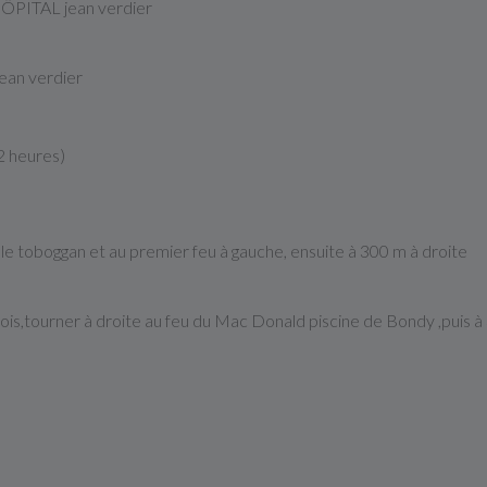
 HÔPITAL jean verdier
ean verdier
22 heures)
r le toboggan et au premier feu à gauche, ensuite à 300 m à droite
bois,tourner à droite au feu du Mac Donald piscine de Bondy ,puis 