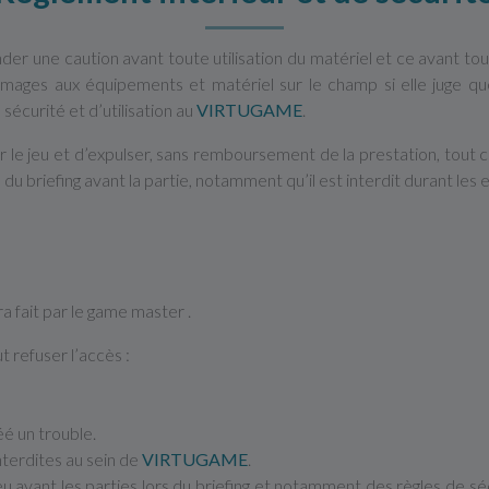
er une caution avant toute utilisation du matériel et ce avant toute
mages aux équipements et matériel sur le champ si elle juge qu
sécurité et d’utilisation au
VIRTUGAME
.
er le jeu et d’expulser, sans remboursement de la prestation, tout
du briefing avant la partie, notamment qu’il est interdit durant les e
a fait par le game master .
t refuser l’accès :
é un trouble.
nterdites au sein de
VIRTUGAME
.
u avant les parties lors du briefing et notamment des règles de sé