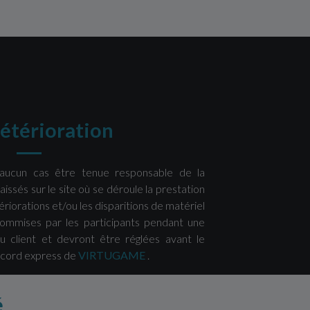
détérioration
aucun cas être tenue responsable de la
laissés sur le site où se déroule la prestation
tériorations et/ou les disparitions de matériel
ommises par les participants pendant une
u client et devront être réglées avant le
accord express de
VIRTUGAME
.
é