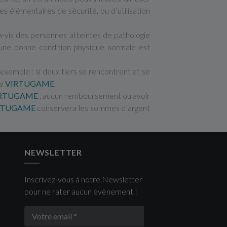
s élémentaires de sécurité, ou d’utilisation
à-vis des personnes atteintes de pathologie
, une bonne condition physique normale est
exemple : si deux tiers se rencontrent et se
de
VIRTUGAME
.
IRTUGAME
, aucun remboursement ou avoir
RTUGAME
conservera les sommes d’argent
NEWSLETTER
Inscrivez-vous à notre Newsletter
pour ne rater aucun évènement !