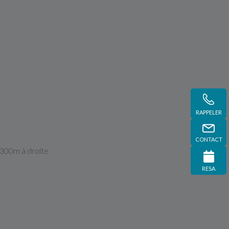
RAPPELER
CONTACT
à 300m à droite
RESA