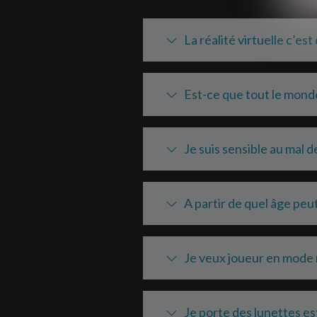
La réalité virtuelle c’est
Est-ce que tout le monde 
Je suis sensible au mal d
A partir de quel âge peut-
Je veux joueur en mode 
Je porte des lunettes e