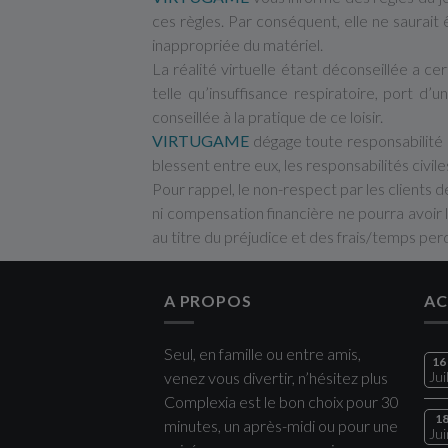
ces règles. Par conséquent, elle ne saurait
inappropriée du matériel.
La réalité virtuelle étant déconseillée a c
telle qu’insuffisance respiratoire, port 
conseillée à la pratique de ce loisir.
VIRTUGAME
dégage toute responsabilité 
blessent entre eux, les responsabilités civ
Pour rappel, le non-respect par les clients 
ni compensation financière ne pourra avoir
au titre du préjudice et des frais/temps per
A PROPOS
AC
Seul, en famille ou entre amis,
16
venez vous divertir, n’hésitez plus
Jui
Complexia est le bon choix pour 30
1
minutes, un après-midi ou pour une
Jui