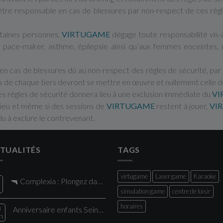
 être responsable en cas de blessures par non-respect de ces règle
ertaines personnes,
VIRTUGAME
dégage toute responsabilité vis-
d’un pace-maker, asthme, épilepsie ainsi qu’aux femmes enceintes
en cas de blessures dû au non-respect des règles de sécurité, par 
iles de chaque tiers devront se mettre en œuvre et nullement celle 
des règles de sécurité donnera lieu à une exclusion immédiate du
V
 lieu et même si des sessions de
VIRTUGAME
restent à jouer,
VI
du à exclure le contrevenant.
TUALITÉS
TAGS
virtugame
Laser game
Karaoke
🔫 Complexia : Plongez dans le plus grand Laser Game de la région !
l
simulation game
centre de loisir
horaires
8
Anniversaire enfants Seine Saint Denis : vivez une expérience unique chez Comple
n