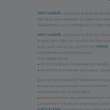
VIRTUGAME
se réserve le droit de demand
elle peut vous réclamer de payer les dom
équipements ou en enfreignant les règles de 
VIRTUGAME
se réserve le droit de refus
respect des règles de sécurité édictées lors 
• de courir sauf sur les plateformes
OMNI
• d’avoir des contacts physiques
• de ramper au sol
• d’être brutal avec l’ensemble du matériel
• de mettre ou d’enlever son casque, qui ser
Dans un but de sécurité, l’établissement peu
• à une personne arrivant en état d’ébriété
• à un mineur, non, accompagné
• à toute personne qui a antérieurement cré
La nourriture et boissons extérieures sont i
VIRTUGAME
vous informe des règles du je