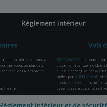
Règlement intérieur
saires
Vols 
 mineurs se déroulant sous la
VIRTUGAME
ne pourra en 
pourrons accepter plus de 2
disparition éventuelle d’objets 
sécurité liées a la capacité
ou sur le parking. Toutes les dé
subies par
VIRTUGAME
et c
prestation seront facturées a
notre site.
départ des participants, sauf 
Règlement intérieur et de sécurit