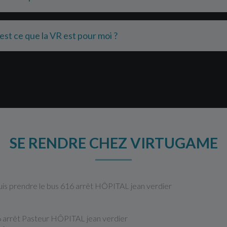
 est ce que la VR est pour moi ?
SE RENDRE CHEZ VIRTUGAME
prendre le bus 616 arrêt HÔPITAL jean verdier
46 arrêt Pasteur HÔPITAL jean verdier