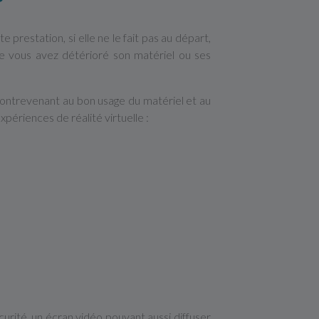
 prestation, si elle ne le fait pas au départ,
e vous avez détérioré son matériel ou ses
 contrevenant au bon usage du matériel et au
xpériences de réalité virtuelle :
curité, un écran vidéo pouvant aussi diffuser