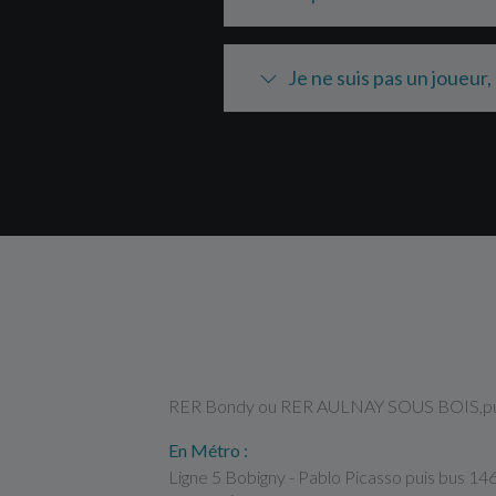
Je ne suis pas un joueur,
En RER depuis Paris 75 :
RER Bondy ou RER AULNAY SOUS BOIS,puis 
En Métro :
Ligne 5 Bobigny - Pablo Picasso puis bus 1