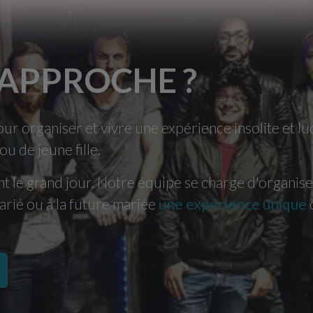
 APPROCHE ?
pour organiser et vivre une expérience insolite et 
u de jeune fille.
nt le grand jour. Notre équipe se charge d'organis
arié ou à la future mariée
une expérience unique