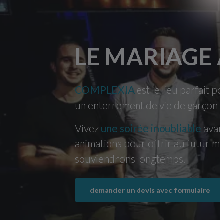
LE MARIAGE
COMPLEXIA
est le lieu parfait 
un enterrement de vie de garçon o
Vivez
une soirée inoubliable
ava
animations pour offrir au futur m
souviendrons longtemps.
demander un devis avec formulaire