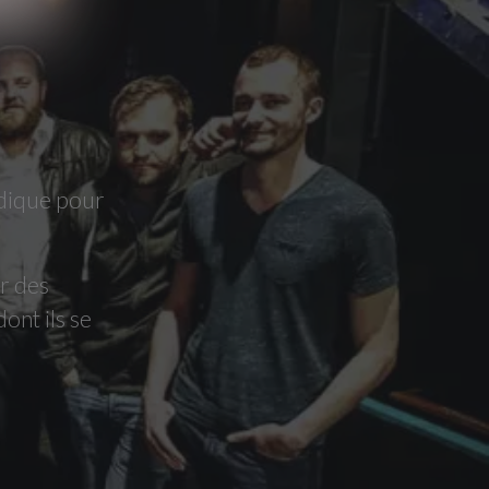
ludique pour
er des
dont ils se