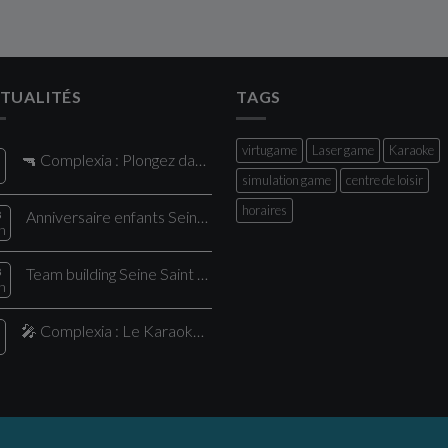
TUALITÉS
TAGS
virtugame
Laser game
Karaoke
🔫 Complexia : Plongez dans le plus grand Laser Game de la région !
l
simulation game
centre de loisir
horaires
8
Anniversaire enfants Seine Saint Denis : vivez une expérience unique chez Comple
n
8
Team building Seine Saint Denis : une expérience pour vos collaborateurs
n
🎤 Complexia : Le Karaoké nouvelle génération, proche de Paris
l