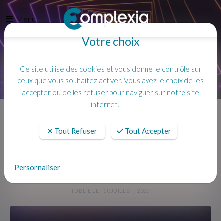
Menu
Votre choix
Ce site utilise des cookies et vous donne le contrôle sur
ceux que vous souhaitez activer. Vous avez le choix de les
accepter ou de les refuser pour naviguer sur notre site
Accueil
Actualités
🎤 Complexia : Le Karaoké nouvelle génération, proche de Paris
internet.
Tout Refuser
Tout Accepter
🎤 Complexia : Le Karaoké nouvelle
génération, proche de Paris
Personnaliser
PUBLIÉ LE : 10 JUILLET , 2025