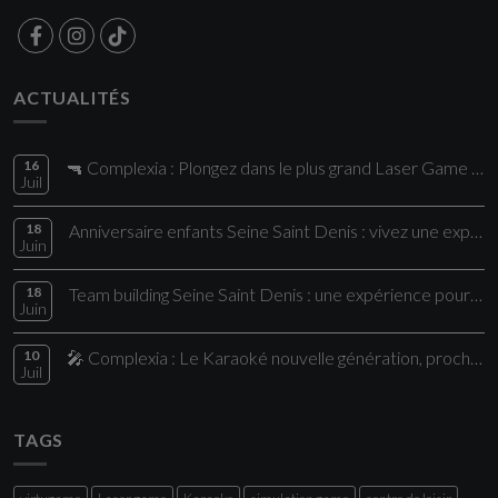
ACTUALITÉS
16
🔫 Complexia : Plongez dans le plus grand Laser Game de la région !
Juil
18
Anniversaire enfants Seine Saint Denis : vivez une expérience unique chez Comple
Juin
18
Team building Seine Saint Denis : une expérience pour vos collaborateurs
Juin
10
🎤 Complexia : Le Karaoké nouvelle génération, proche de Paris
Juil
TAGS