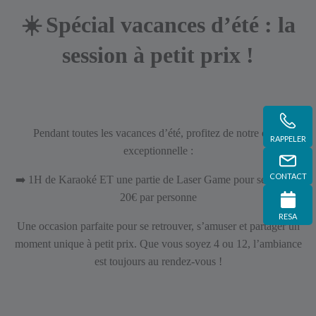
☀️
Spécial vacances d’été : la
session à petit prix !
Pendant toutes les vacances d’été, profitez de notre offre
RAPPELER
exceptionnelle :
CONTACT
➡️
1H de Karaoké ET une partie de Laser Game pour seulement
20€ par personne
RESA
Une occasion parfaite pour se retrouver, s’amuser et partager un
moment unique à petit prix. Que vous soyez 4 ou 12, l’ambiance
est toujours au rendez-vous !