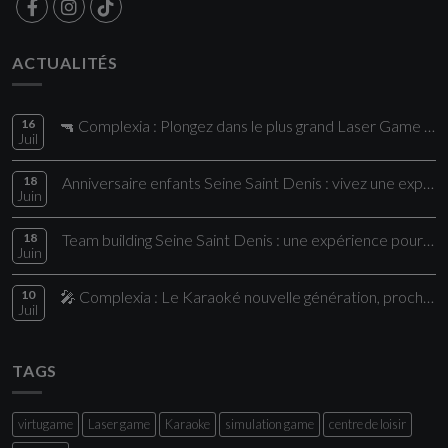
ACTUALITÉS
16
🔫 Complexia : Plongez dans le plus grand Laser Game de la région !
Juil
18
Anniversaire enfants Seine Saint Denis : vivez une expérience unique chez Comple
Juin
18
Team building Seine Saint Denis : une expérience pour vos collaborateurs
Juin
10
🎤 Complexia : Le Karaoké nouvelle génération, proche de Paris
Juil
TAGS
virtugame
Laser game
Karaoke
simulation game
centre de loisir