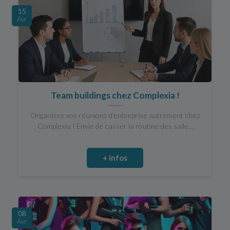
15
Avr
Team buildings chez Complexia !
Organisez vos réunions d'entreprise autrement chez
Complexia ! Envie de casser la routine des salle...
+ infos
08
Avr