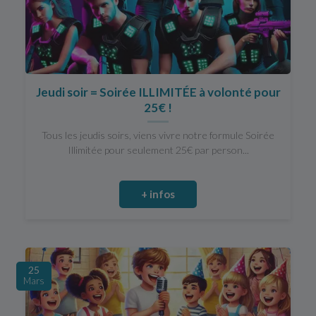
Jeudi soir = Soirée ILLIMITÉE à volonté pour
25€ !
Tous les jeudis soirs, viens vivre notre formule Soirée
Illimitée pour seulement 25€ par person...
+ infos
25
Mars