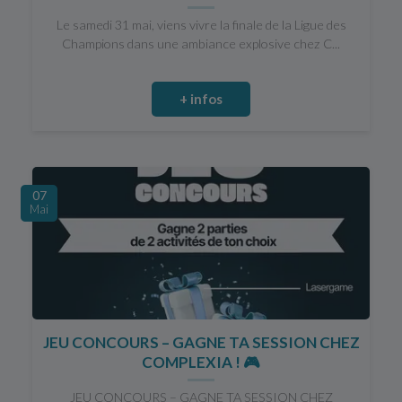
Le samedi 31 mai, viens vivre la finale de la Ligue des
Champions dans une ambiance explosive chez C...
+ infos
07
Mai
JEU CONCOURS – GAGNE TA SESSION CHEZ
COMPLEXIA ! 🎮
JEU CONCOURS – GAGNE TA SESSION CHEZ