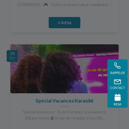
COMPLEXIA ! 🎮 Tente ta chance pour remporter ...
+ infos
24
Avr
RAPPELER
CONTACT
Spécial Vacances Karaoké
RESA
Spécial Vacances : 1h de Karaoké à seulement
10€/personne 🎤 Envie de chanter à tue-têt...