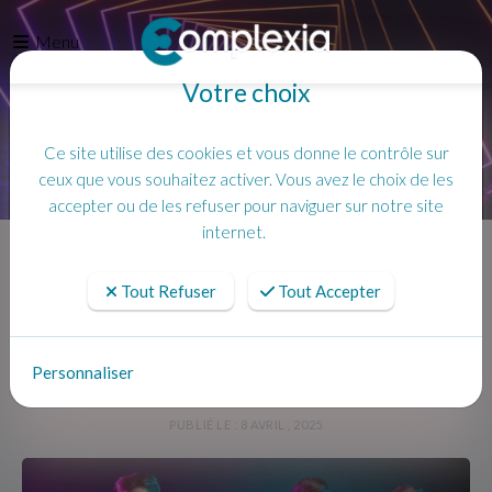
Menu
Votre choix
Ce site utilise des cookies et vous donne le contrôle sur
ceux que vous souhaitez activer. Vous avez le choix de les
accepter ou de les refuser pour naviguer sur notre site
Accueil
Actualités
Jeudi soir = Soirée ILLIMITÉE à volonté pour 25€ !
internet.
Tout Refuser
Tout Accepter
Jeudi soir = Soirée ILLIMITÉE à
volonté pour 25€ !
Personnaliser
PUBLIÉ LE : 8 AVRIL , 2025