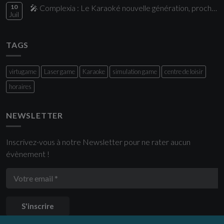
10
🎤 Complexia : Le Karaoké nouvelle génération, proche de Paris
Juil
TAGS
virtugame
Laser game
Karaoke
simulation game
centre de loisir
horaires
NEWSLETTER
Inscrivez-vous à notre Newsletter pour ne rater aucun
évènement !
S'inscrire