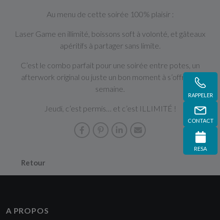
Au menu de cette soirée 100% plaisir :
Laser Game en illimité, boissons soft à volonté, et gâteaux
apéritifs à partager sans limite.
C’est le combo parfait pour une soirée entre potes, un
afterwork original ou juste un bon moment à s’offrir en
semaine.
RAPPELER
Jeudi, c’est permis… et c’est ILLIMITÉ !
CONTACT
RESA
Retour
A PROPOS