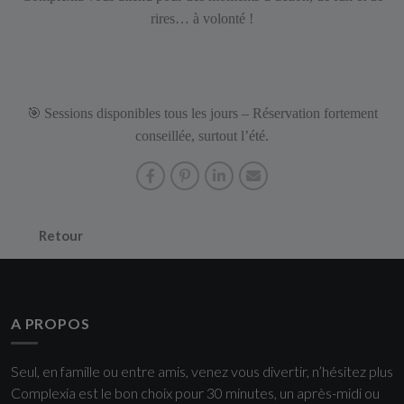
rires… à volonté !
🎯
Sessions disponibles tous les jours – Réservation fortement
conseillée, surtout l’été.
Retour
A PROPOS
Seul, en famille ou entre amis, venez vous divertir, n’hésitez plus
Complexia est le bon choix pour 30 minutes, un après-midi ou