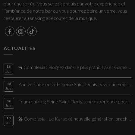
pour une soirée, vous serez conquis par votre expérience et
l’ambiance de notre bar ou vous pourrez boire un verre, vous
restaurer au snaking et écouter de la musique.
ACTUALITÉS
16
🔫 Complexia : Plongez dans le plus grand Laser Game de la région !
Juil
18
Anniversaire enfants Seine Saint Denis : vivez une expérience unique chez Comple
Juin
18
Team building Seine Saint Denis : une expérience pour vos collaborateurs
Juin
10
🎤 Complexia : Le Karaoké nouvelle génération, proche de Paris
Juil