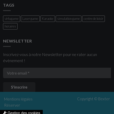
TAGS
virtugame
Laser game
Karaoke
simulation game
centre de loisir
horaires
NEWSLETTER
Inscrivez-vous à notre Newsletter pour ne rater aucun
évènement !
S'inscrire
Copyright ©
Bexter
Mentions légales
Réserver
Gestion des cookies