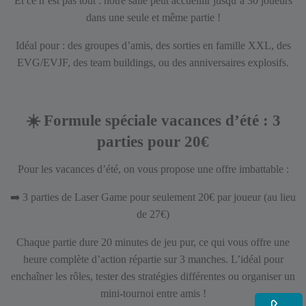
Et ce n’est pas tout : notre salle peut accueillir jusqu’à 30 joueurs
dans une seule et même partie !
Idéal pour :
des groupes d’amis,
des sorties en famille XXL,
des
EVG/EVJF,
des team buildings,
ou des anniversaires explosifs.
☀️
Formule spéciale vacances d’été : 3
parties pour 20€
Pour les vacances d’été, on vous propose une offre imbattable :
➡️
3 parties de Laser Game pour seulement 20€ par joueur (au lieu
de 27€)
Chaque partie dure 20 minutes de jeu pur, ce qui vous offre une
heure complète d’action répartie sur 3 manches. L’idéal pour
enchaîner les rôles, tester des stratégies différentes ou organiser un
mini-tournoi entre amis !