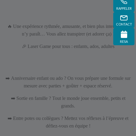
RAPPELER
CONTACT
🔥
Une expérience rythmée, amusante, et bien plus intense qu’il
n’y paraît… Vous allez transpirer (et adorer ça) !
RESA
🎉
Laser Game pour tous : enfants, ados, adultes
➡️
Anniversaire enfant ou ado ? On vous prépare une formule sur
mesure avec parties + goûter + espace réservé.
➡️
Sortie en famille ? Tout le monde joue ensemble, petits et
grands.
➡️
Entre potes ou collègues ? Mettez vos réflexes à l’épreuve et
défiez-vous en équipe !