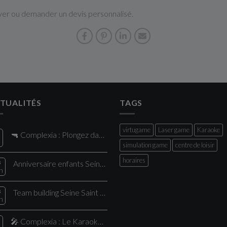
er ou demander un devis personnalisé.
TUALITÉS
TAGS
virtugame
Laser game
Karaoke
🔫 Complexia : Plongez dans le plus grand Laser Game de la région !
l
simulation game
centre de loisir
horaires
8
Anniversaire enfants Seine Saint Denis : vivez une expérience unique chez Comple
n
8
Team building Seine Saint Denis : une expérience pour vos collaborateurs
n
🎤 Complexia : Le Karaoké nouvelle génération, proche de Paris