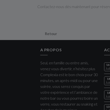
Contactez-nous dès maintenant pour réserv
Retour
A PROPOS
AC
Seul, en famille ou entre amis,
16
venez vous divertir, n’hésitez plus
Jui
Complexia est le bon choix pour 30
1
minutes, un après-midi ou pour une
Jui
soirée, vous serez conquis par
votre expérience et l’ambiance de
1
Jui
notre bar ou vous pourrez boire un
verre, vous restaurer au snaking et
10
écouter de la musique.