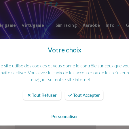
er game
Virtugame
Sim racing
Karaoké
Info
G
Votre choix
e site utilise des cookies et vous donne le contrôle sur ceux que vo
xia !
haitez activer. Vous avez le choix de les accepter ou de les refuser 
naviguer sur notre site internet.
Team buildings chez Complexia !
Tout Refuser
Tout Accepter
PUBLIÉ LE : 15 AVRIL , 2025
Personnaliser