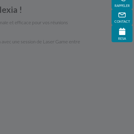
RAPPELER
exia !
CONTACT
nale et efficace pour vos réunions
RESA
ion avec une session de Laser Game entre