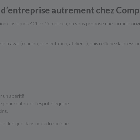
 d’entreprise autrement chez Compl
nion classiques ? Chez Complexia, on vous propose une formule origi
e travail (réunion, présentation, atelier…), puis relâchez la press
r un apéritif
 pour renforcer l’esprit d’équipe
ins.
 et ludique dans un cadre unique.