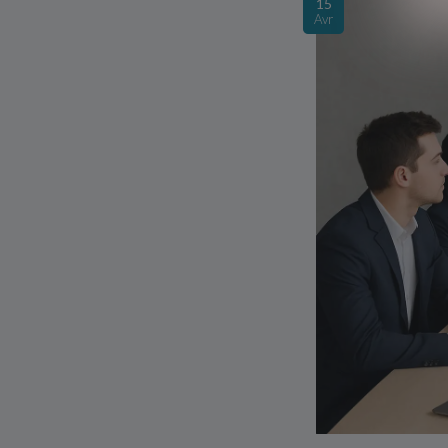
15
Avr