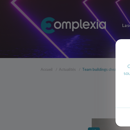
Las
C
Accueil
Actualités
Team buildings chez Comple
sou