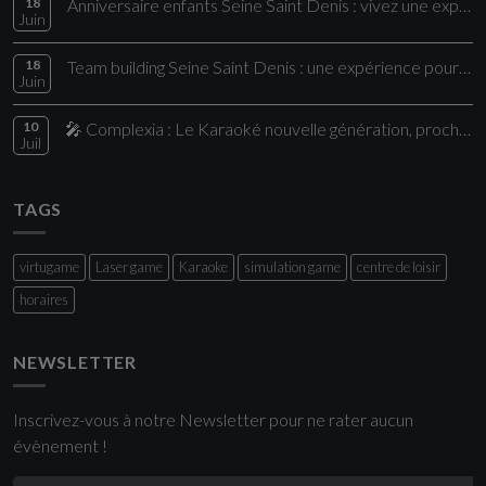
18
Anniversaire enfants Seine Saint Denis : vivez une expérience unique chez Comple
Juin
18
Team building Seine Saint Denis : une expérience pour vos collaborateurs
Juin
10
🎤 Complexia : Le Karaoké nouvelle génération, proche de Paris
Juil
TAGS
virtugame
Laser game
Karaoke
simulation game
centre de loisir
horaires
NEWSLETTER
Inscrivez-vous à notre Newsletter pour ne rater aucun
évènement !