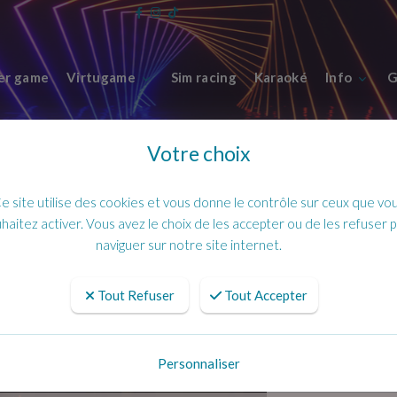
er game
Virtugame
Sim racing
Karaoké
Info
G
Votre choix
e site utilise des cookies et vous donne le contrôle sur ceux que vo
haitez activer. Vous avez le choix de les accepter ou de les refuser 
naviguer sur notre site internet.
Tout Refuser
Tout Accepter
Arcade
Client :
Lockdown 
Date :
2012-07-0
Personnaliser