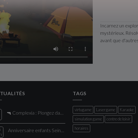
Incarnez un explor
mystérieux. Résol
avant que d'autre
TUALITÉS
TAGS
virtugame
Laser game
Karaoke
🔫 Complexia : Plongez dans le plus grand Laser Game de la région !
l
simulation game
centre de loisir
horaires
8
Anniversaire enfants Seine Saint Denis : vivez une expérience unique chez Comple
n