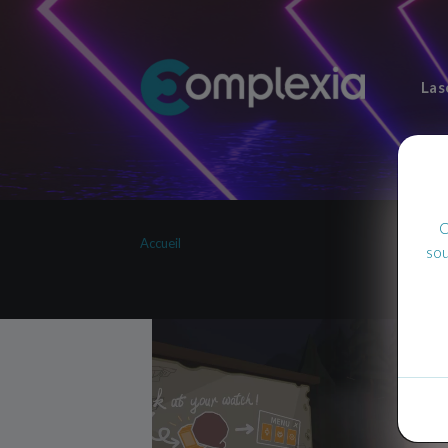
Las
C
Accueil
sou