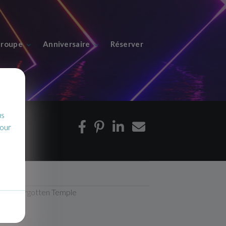
roupe
Anniversaire
Réserver
us
pour
VR: Forgotten Temple
7