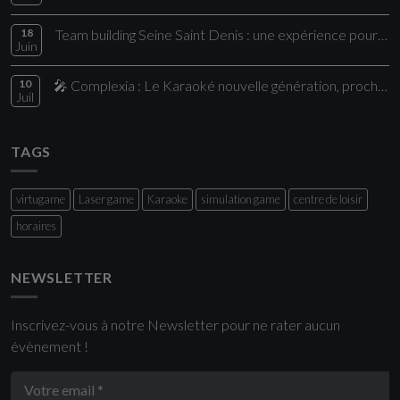
18
Team building Seine Saint Denis : une expérience pour vos collaborateurs
Juin
10
🎤 Complexia : Le Karaoké nouvelle génération, proche de Paris
Juil
TAGS
virtugame
Laser game
Karaoke
simulation game
centre de loisir
horaires
NEWSLETTER
Inscrivez-vous à notre Newsletter pour ne rater aucun
évènement !