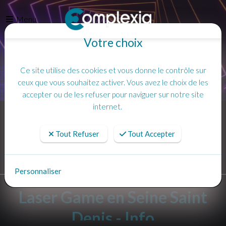
Menu
Votre choix
Ce site utilise des cookies et vous donne le contrôle sur
ceux que vous souhaitez activer. Vous avez le choix de les
accepter ou de les refuser pour naviguer sur notre site
internet.
Accueil
Info
Tout Refuser
Tout Accepter
Personnaliser
Laser Game en Seine Saint
Denis - Info