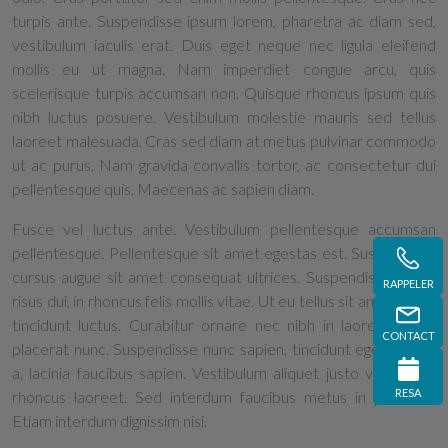
turpis ante. Suspendisse ipsum lorem, pharetra ac diam sed,
vestibulum iaculis erat. Duis eget neque nec ligula eleifend
mollis eu ut magna. Nam imperdiet congue arcu, quis
scelerisque turpis accumsan non. Quisque rhoncus ipsum quis
nibh luctus posuere. Vestibulum molestie mauris sed tellus
laoreet malesuada. Cras sed diam at metus pulvinar commodo
ut ac purus. Nam gravida convallis tortor, ac consectetur dui
pellentesque quis. Maecenas ac sapien diam.
Fusce vel luctus ante. Vestibulum pellentesque accumsan
pellentesque. Pellentesque sit amet egestas est. Suspendisse
cursus augue sit amet consequat ultrices. Suspendisse varius
RAPPELER
risus dui, in rhoncus felis mollis vitae. Ut eu tellus sit amet libero
tincidunt luctus. Curabitur ornare nec nibh in laoreet. In at
CONTACT
placerat nunc. Suspendisse nunc sapien, tincidunt eget mauris
a, lacinia faucibus sapien. Vestibulum aliquet justo vitae ante
RESA
rhoncus laoreet. Sed interdum faucibus metus in porttitor.
Etiam interdum dignissim nisi.