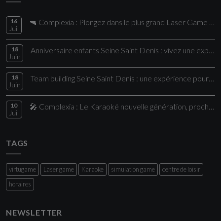
16
🔫 Complexia : Plongez dans le plus grand Laser Game de la région !
Juil
18
Anniversaire enfants Seine Saint Denis : vivez une expérience unique chez Comple
Juin
18
Team building Seine Saint Denis : une expérience pour vos collaborateurs
Juin
10
🎤 Complexia : Le Karaoké nouvelle génération, proche de Paris
Juil
TAGS
virtugame
Laser game
Karaoke
simulation game
centre de loisir
horaires
NEWSLETTER