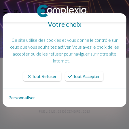
Menu
Votre choix
Ce site utilise des cookies et vous donne le contrôle sur
ceux que vous souhaitez activer. Vous avez le choix de les
accepter ou de les refuser pour naviguer sur notre site
Accueil
Contact
Lorem ipsum dolor sit amet consectetur adipiscing elit
internet.
Tout Refuser
Tout Accepter
Lorem ipsum dolor sit amet
consectetur adipiscing elit
Personnaliser
PUBLIÉ LE : 23 DÉCEMBRE , 2015