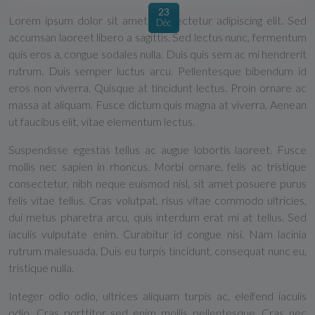
23
Lorem ipsum dolor sit amet, consectetur adipiscing elit. Sed
Déc
accumsan laoreet libero a sagittis. Sed lectus nunc, fermentum
quis eros a, congue sodales nulla. Duis quis sem ac mi hendrerit
rutrum. Duis semper luctus arcu. Pellentesque bibendum id
eros non viverra. Quisque at tincidunt lectus. Proin ornare ac
massa at aliquam. Fusce dictum quis magna at viverra. Aenean
ut faucibus elit, vitae elementum lectus.
Suspendisse egestas tellus ac augue lobortis laoreet. Fusce
mollis nec sapien in rhoncus. Morbi ornare, felis ac tristique
consectetur, nibh neque euismod nisl, sit amet posuere purus
felis vitae tellus. Cras volutpat, risus vitae commodo ultricies,
dui metus pharetra arcu, quis interdum erat mi at tellus. Sed
iaculis vulputate enim. Curabitur id congue nisi. Nam lacinia
rutrum malesuada. Duis eu turpis tincidunt, consequat nunc eu,
tristique nulla.
Integer odio odio, ultrices aliquam turpis ac, eleifend iaculis
odio. Cras porttitor sed enim mollis pellentesque. Cras nec