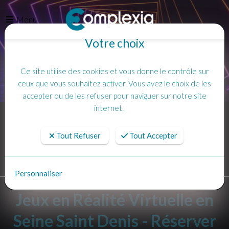
Menu
Votre choix
Ce site utilise des cookies et vous donne le contrôle sur
ceux que vous souhaitez activer. Vous avez le choix de les
accepter ou de les refuser pour naviguer sur notre site
internet.
Accueil
Anniversaire
Tout Refuser
Tout Accepter
Personnaliser
Jeux en Réalité Virtuelle en
Seine Saint Denis - Réserver