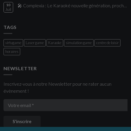
10
🎤 Complexia : Le Karaoké nouvelle génération, proche de Paris
Juil
TAGS
virtugame
Laser game
Karaoke
simulation game
centre de loisir
horaires
NEWSLETTER
Inscrivez-vous à notre Newsletter pour ne rater aucun
évènement !
S'inscrire