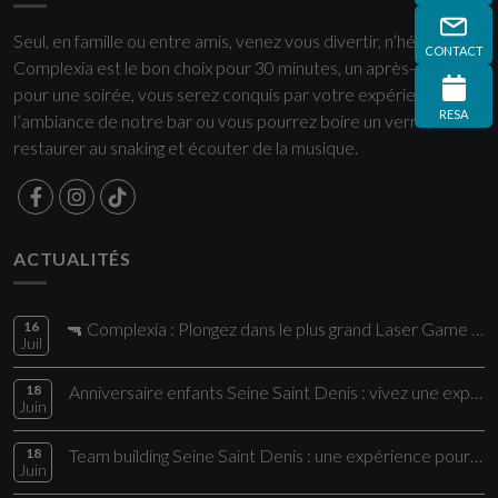
Seul, en famille ou entre amis, venez vous divertir, n’hésitez plus
CONTACT
Complexia est le bon choix pour 30 minutes, un après-midi ou
pour une soirée, vous serez conquis par votre expérience et
RESA
l’ambiance de notre bar ou vous pourrez boire un verre, vous
restaurer au snaking et écouter de la musique.
ACTUALITÉS
16
🔫 Complexia : Plongez dans le plus grand Laser Game de la région !
Juil
18
Anniversaire enfants Seine Saint Denis : vivez une expérience unique chez Comple
Juin
18
Team building Seine Saint Denis : une expérience pour vos collaborateurs
Juin