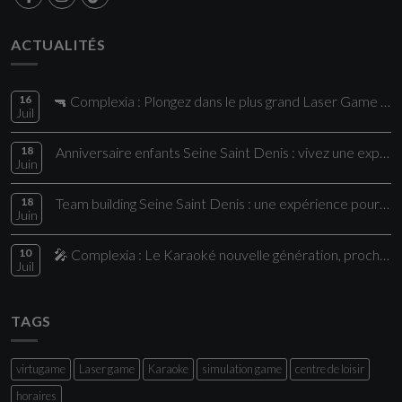
ACTUALITÉS
16
🔫 Complexia : Plongez dans le plus grand Laser Game de la région !
Juil
18
Anniversaire enfants Seine Saint Denis : vivez une expérience unique chez Comple
Juin
18
Team building Seine Saint Denis : une expérience pour vos collaborateurs
Juin
10
🎤 Complexia : Le Karaoké nouvelle génération, proche de Paris
Juil
TAGS
virtugame
Laser game
Karaoke
simulation game
centre de loisir
horaires